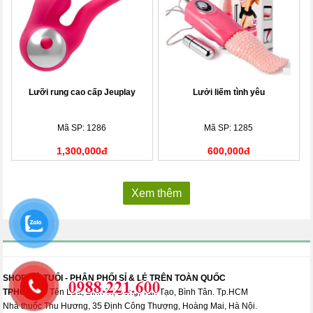
Lưỡi rung cao cấp Jeuplay
Lưởi liếm tình yêu
Mã SP: 1286
Mã SP: 1285
1,300,000đ
600,000đ
Xem thêm
SHOP ĐỦ TUỔI - PHÂN PHỐI SỈ & LẺ TRÊN TOÀN QUỐC
TPHCM:
70 Tên Lửa, Bình Trị Đông, Tân Tạo, Bình Tân. Tp.HCM
Nhà thuốc Thu Hương, 35 Định Công Thượng, Hoàng Mai, Hà Nội.