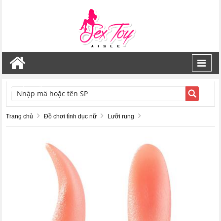
Toggl
navig
TÌM KIẾM
Trang chủ
Đồ chơi tình dục nữ
Lưỡi rung