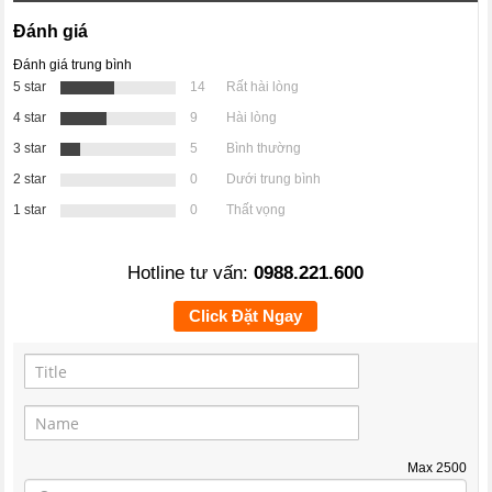
Đánh giá
Đánh giá trung bình
5 star
14
Rất hài lòng
4 star
9
Hài lòng
3 star
5
Bình thường
2 star
0
Dưới trung bình
1 star
0
Thất vọng
Hotline tư vấn:
0988.221.600
Click Đặt Ngay
Max
2500