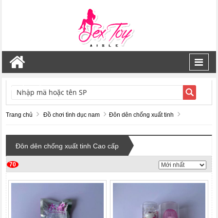
Toggl
navig
TÌM KIẾM
Trang chủ
Đồ chơi tình dục nam
Đôn dên chống xuất tinh
Đôn dên chống xuất tinh Cao cấp
70