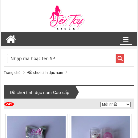
Toggl
navig
TÌM KIẾM
Trang chủ
Đồ chơi tình dục nam
Đồ chơi tình dục nam Cao cấp
245