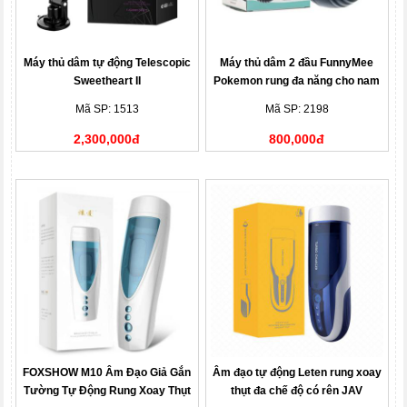
Máy thủ dâm tự động Telescopic
Máy thủ dâm 2 đầu FunnyMee
Sweetheart II
Pokemon rung đa năng cho nam
giới
Mã SP: 1513
Mã SP: 2198
2,300,000đ
800,000đ
FOXSHOW M10 Âm Đạo Giả Gắn
Âm đạo tự động Leten rung xoay
Tường Tự Động Rung Xoay Thụt
thụt đa chế độ có rên JAV