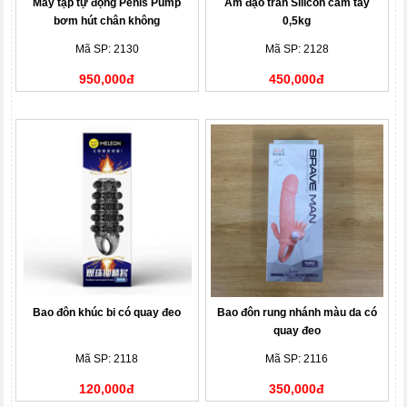
Máy tập tự động Penis Pump
Âm đạo trần Silicon cầm tay
bơm hút chân không
0,5kg
Mã SP: 2130
Mã SP: 2128
950,000đ
450,000đ
Bao đôn khúc bi có quay đeo
Bao đôn rung nhánh màu da có
quay đeo
Mã SP: 2118
Mã SP: 2116
120,000đ
350,000đ