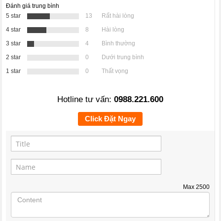
Đánh giá trung bình
5 star
13
Rất hài lòng
4 star
8
Hài lòng
3 star
4
Bình thường
2 star
0
Dưới trung bình
1 star
0
Thất vọng
Hotline tư vấn:
0988.221.600
Click Đặt Ngay
Max
2500