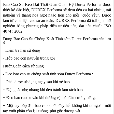
Bao Cao Su Kéo Dài Thời Gian Quan Hệ Durex Performa được
thiết kế đặc biệt, DUREX Performa sẽ đem đến cả hai những trải
nghiệm và thăng hoa ngọt ngào hơn cho mỗi “cuộc yêu”. Được
làm từ chất liệu cao su an toàn, DUREX Performa đã trải qua thử
nghiệm bằng phương pháp điện từ tiên tiến, đạt tiêu chuẩn ISO
4074 : 2002.
Dùng Bao Cao Su Chống Xuất Tinh sớm Durex Performa cần lưu
ý
- Kiểm tra hạn sử dụng
- Hộp bao còn nguyên trong gói
Hướng dẫn cách sử dụng
- Đeo bao cao su chống xuất tinh sớm Durex Performa :
+ Phải được sử dụng ngay sau khi xé bao.
+ Động tác nhẹ nhàng khi đeo tránh làm rách bao
+ Đeo bao cao su vào khi dương vật bắt đầu cương cứng.
+ Một tay bóp đầu bao cao su để đẩy hết không khí ra ngoài, một
tay vuốt phần còn lại xuống phủ gốc dương vật.