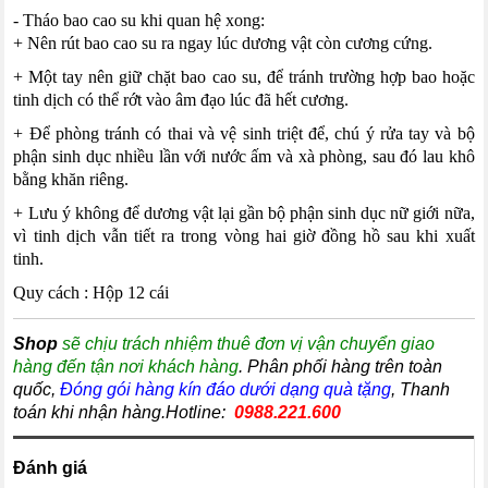
- Tháo bao cao su khi quan hệ xong:
+ Nên rút bao cao su ra ngay lúc dương vật còn cương cứng.
+ Một tay nên giữ chặt bao cao su, để tránh trường hợp bao hoặc
tinh dịch có thể rớt vào âm đạo lúc đã hết cương.
+ Để phòng tránh có thai và vệ sinh triệt để, chú ý rửa tay và bộ
phận sinh dục nhiều lần với nước ấm và xà phòng, sau đó lau khô
bằng khăn riêng.
+ Lưu ý không để dương vật lại gần bộ phận sinh dục nữ giới nữa,
vì tinh dịch vẫn tiết ra trong vòng hai giờ đồng hồ sau khi xuất
tinh.
Quy cách : Hộp 12 cái
Shop
sẽ chịu trách nhiệm thuê đơn vị vận chuyển giao
hàng đến tận nơi khách hàng
. Phân phối hàng trên toàn
quốc,
Đóng gói hàng kín đáo dưới dạng quà tặng
, Thanh
toán khi nhận hàng.Hotline:
0988.221.600
Đánh giá